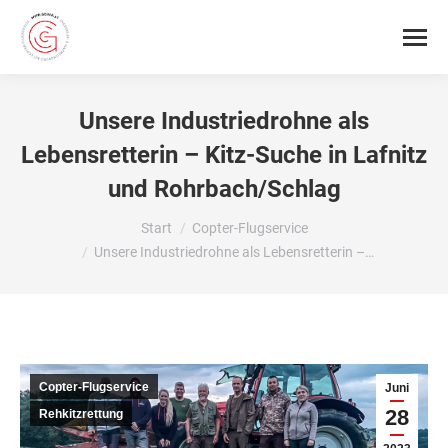
Unsere Industriedrohne als
Lebensretterin – Kitz-Suche in Lafnitz
und Rohrbach/Schlag
Sie befinden sich hier:
Start
Copter-Flugservice
Unsere Industriedrohne als Lebensretterin –…
Copter-Flugservice
Juni
28
Rehkitzrettung