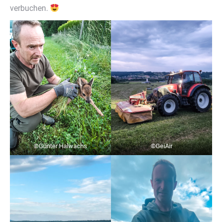
verbuchen.
©Günter Halwachs
©GeiAir