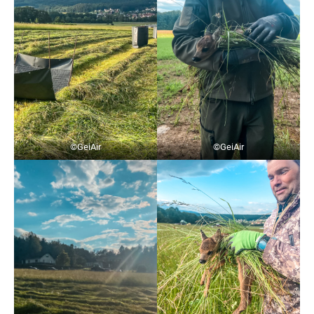
©GeiAir
©GeiAir