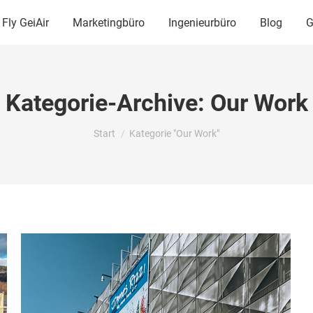
Fly GeiAir
Marketingbüro
Ingenieurbüro
Blog
G
Air
Marketingbüro
Ingenieurbüro
Blo
Kategorie-Archive:
Our Work
Sie befinden sich hier:
Start
Kategorie "Our Work"