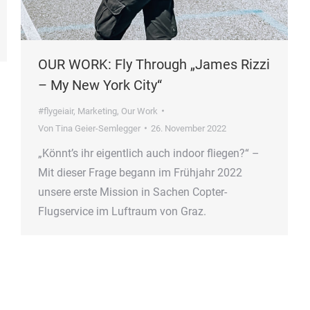
OUR WORK: Fly Through „James Rizzi
– My New York City“
#flygeiair
,
Marketing
,
Our Work
Von
Tina Geier-Semlegger
26. November 2022
„Könnt’s ihr eigentlich auch indoor fliegen?“ –
Mit dieser Frage begann im Frühjahr 2022
unsere erste Mission in Sachen Copter-
Flugservice im Luftraum von Graz.