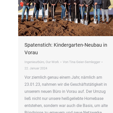
Spatenstich: Kindergarten-Neubau in
Vorau
Ingenieurbüro
,
Our Work
Von
Tina Geier-Semlegger
22. Januar 2024
Vor ziemlich genau einem Jahr, nämlich am
23.01.23, nahmen wir die Geschäftstätigkeit in
unserem neuen Büro in Vorau auf. Der Umzug
ließ nicht nur unsere heißgeliebte Homebase
entstehen, sondern war auch die Basis, um alte
Bündnisse zu erneuern und neue Netzwerke