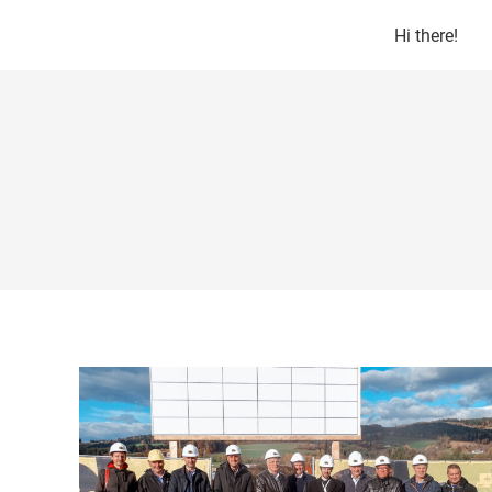
Hi there!
Hi there!
Fly Gei