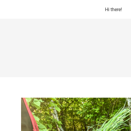
Hi there!
Hi there!
Fly Gei