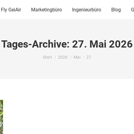
Fly GeiAir
Marketingbüro
Ingenieurbüro
Blog
G
Air
Marketingbüro
Ingenieurbüro
Blo
Tages-Archive:
27. Mai 2026
Sie befinden sich hier:
Start
2026
Mai
27